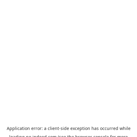
Application error: a
client
-side exception has occurred while
loading
no.indeed.com
(see the
browser console
for more