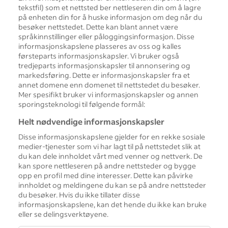
tekstfil) som et nettsted ber nettleseren din om å lagre
på enheten din for å huske informasjon om deg når du
besøker nettstedet. Dette kan blant annet være
språkinnstillinger eller påloggingsinformasjon. Disse
informasjonskapslene plasseres av oss og kalles
førsteparts informasjonskapsler. Vi bruker også
tredjeparts informasjonskapsler til annonsering og
markedsføring. Dette er informasjonskapsler fra et
annet domene enn domenet til nettstedet du besøker.
Mer spesifikt bruker vi informasjonskapsler og annen
sporingsteknologi til følgende formål:
Helt nødvendige informasjonskapsler
Disse informasjonskapslene gjelder for en rekke sosiale
medier-tjenester som vi har lagt til på nettstedet slik at
du kan dele innholdet vårt med venner og nettverk. De
kan spore nettleseren på andre nettsteder og bygge
opp en profil med dine interesser. Dette kan påvirke
innholdet og meldingene du kan se på andre nettsteder
du besøker. Hvis du ikke tillater disse
informasjonskapslene, kan det hende du ikke kan bruke
eller se delingsverktøyene.