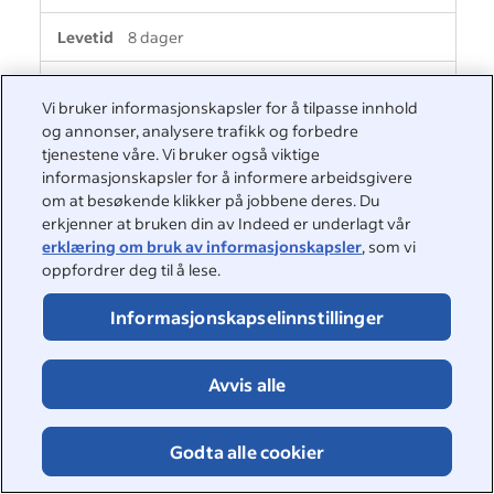
8 dager
Førstepart
Vi bruker informasjonskapsler for å tilpasse innhold
og annonser, analysere trafikk og forbedre
tjenestene våre. Vi bruker også viktige
i2afunnel_redirect_matchtab_from_jobs
informasjonskapsler for å informere arbeidsgivere
om at besøkende klikker på jobbene deres. Du
indeed.com
erkjenner at bruken din av Indeed er underlagt vår
erklæring om bruk av informasjonskapsler
, som vi
oppfordrer deg til å lese.
7 dager
Informasjonskapselinnstillinger
Førstepart
Avvis alle
pvrc
indeed.com
Godta alle cookier
90 dager