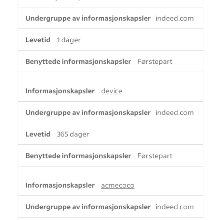
j
indeed.com
o
n
1 dager
s
k
a
Førstepart
p
s
device
l
e
indeed.com
r
365 dager
Førstepart
acmecoco
indeed.com