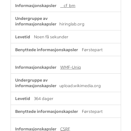
H
__cf_bm
e
l
t
hiringlab.org
n
ø
Noen få sekunder
d
v
Førstepart
e
n
d
WMF-Uniq
i
g
e
upload.wikimedia.org
i
n
364 dager
f
o
Førstepart
r
m
a
CSRF
s