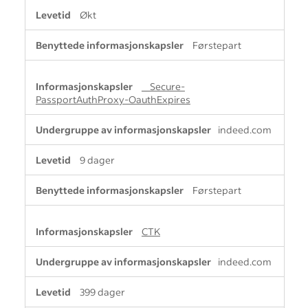
Økt
Førstepart
__Secure-
PassportAuthProxy-OauthExpires
indeed.com
9 dager
Førstepart
CTK
indeed.com
399 dager